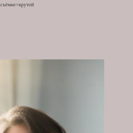
к съёмке=крутой