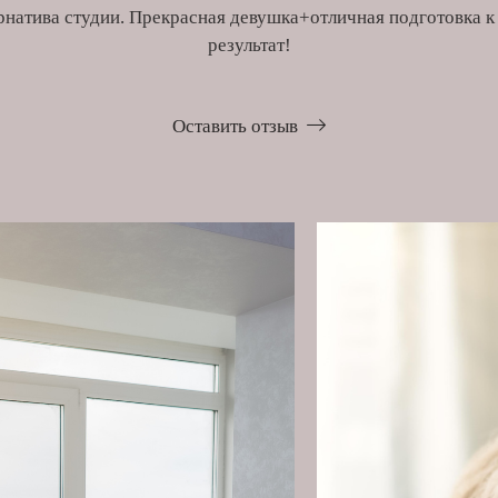
рнатива студии. Прекрасная девушка+отличная подготовка 
результат!
Оставить отзыв