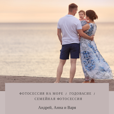
ФОТОСЕССИЯ НА МОРЕ
ГОДОВАСИЕ
СЕМЕЙНАЯ ФОТОСЕССИЯ
Андрей, Анна и Варя