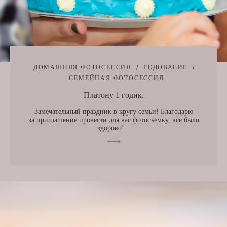
ДОМАШНЯЯ ФОТОСЕССИЯ
ГОДОВАСИЕ
СЕМЕЙНАЯ ФОТОСЕССИЯ
Платону 1 годик.
Замечательный праздник в кругу семьи! Благодарю
за приглашение провести для вас фотосъемку, все было
здорово!...