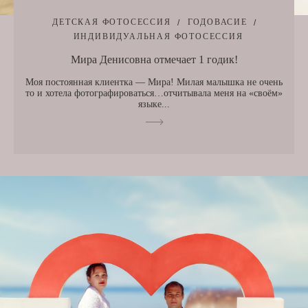
ДЕТСКАЯ ФОТОСЕССИЯ
ГОДОВАСИЕ
ИНДИВИДУАЛЬНАЯ ФОТОСЕССИЯ
Мира Денисовна отмечает 1 годик!
Моя постоянная клиентка — Мира! Милая малышка не очень
то и хотела фотографироваться…отчитывала меня на «своём»
языке...