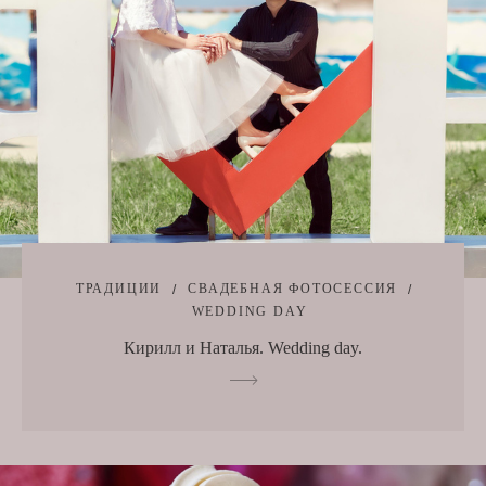
ТРАДИЦИИ
СВАДЕБНАЯ ФОТОСЕССИЯ
WEDDING DAY
Кирилл и Наталья. Wedding day.