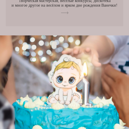
Творческая мастерская, весёлые конкурсы, дискотека
и многое другое на весёлом и ярком дне рождения Ванечки!