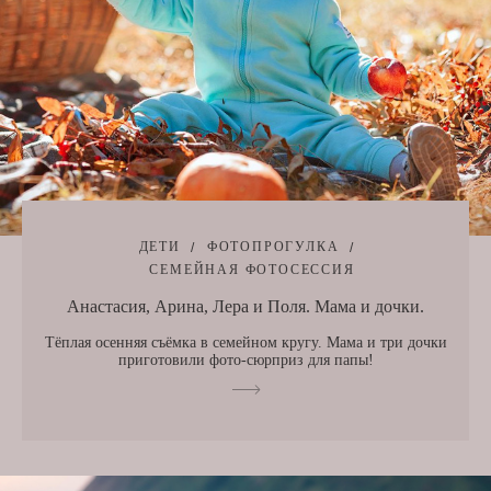
ДЕТИ
ФОТОПРОГУЛКА
СЕМЕЙНАЯ ФОТОСЕССИЯ
Анастасия, Арина, Лера и Поля. Мама и дочки.
Тёплая осенняя съёмка в семейном кругу. Мама и три дочки
приготовили фото-сюрприз для папы!