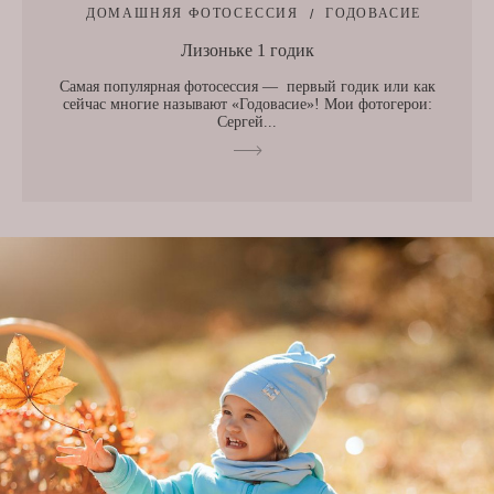
ДОМАШНЯЯ ФОТОСЕССИЯ
ГОДОВАСИЕ
Лизоньке 1 годик
Самая популярная фотосессия — первый годик или как
сейчас многие называют «Годовасие»! Мои фотогерои:
Сергей...