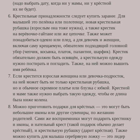
(надо выбрать дату, когда ни у мамы, ни у крёстной
их не будет).
Крестильные принадлежности следует купить заранее. Для
малышей это пелёнка или полотенце, новая крестильная
рубашка (взрослым она тоже нужна), а также крестик
на верёвочке-гайтане или же цепочке. Также может
понадобиться одеяло или плед, а для девочек и женщин,
включая саму крещаемую, обязателен подходящий головной
убор (чепчик, косынка, платок, палантин, шарфик). Крестик
обязательно должен быть освящён, а крестильную одежду
нужно постирать и погладить. Также, на ней можно вышить
имя ребёнка.
Если крестится взрослая женщина или девочка-подросток,
на ней может быть не только крестильная рубашка,
но и обычное скромное платье или блузка с юбкой. Крестной
и маме также нужно выбрать такую одежду, чтобы ее длина
была ниже колена.
Можно приготовить подарки для крёстных — это могут быть
небольшие иконы или другие сувениры, по желанию
родителей. Сами же восприемники могут подарить крестнику
и иконы, и нательный крест (такой подарок обычно делает
крёстный), и крестильную рубашку (дарит крёстная). Также
можно купить для малыша серебряную ложку — это лидер